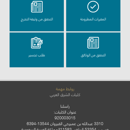
المقررات المطروحة
التحقق من وثيقة التخرج
التحقق من الوثائق
طلب تجسير
روابط مهمة
كليات الشرق العربي
راسلنا
عنوان الكليات:
920003015
3310 عبدالله بن عميرحي القيروان 13544-6394
ص.ب. 53354 الرياض 11583المملكة العربية السعودية