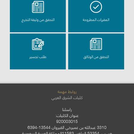
المقررات المطروحة
التحقق من وثيقة التخرج
التحقق من الوثائق
طلب تجسير
روابط مهمة
كليات الشرق العربي
راسلنا
عنوان الكليات:
920003015
3310 عبدالله بن عميرحي القيروان 13544-6394
ص.ب. 53354 الرياض 11583المملكة العربية السعودية