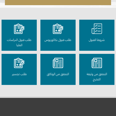
شروط القبول
طلب قبول بكالوريوس
طلب قبول الدراسات
العليا
التحقق من وثيقة
التحقق من الوثائق
طلب تجسير
التخرج