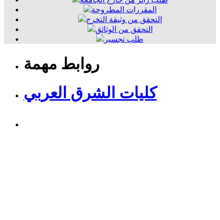
المقررات المطروحة
التحقق من وثيقة التخرج
التحقق من الوثائق
طلب تجسير
روابط مهمة
كليات الشرق العربي
راسلنا
عنوان الكليات:
920003015
3310 عبدالله بن عميرحي