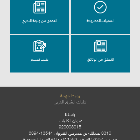
المقررات المطروحة
التحقق من وثيقة التخرج
التحقق من الوثائق
طلب تجسير
روابط مهمة
كليات الشرق العربي
راسلنا
عنوان الكليات:
920003015
3310 عبدالله بن عميرحي القيروان 13544-6394
ص.ب. 53354 الرياض 11583المملكة العربية السعودية