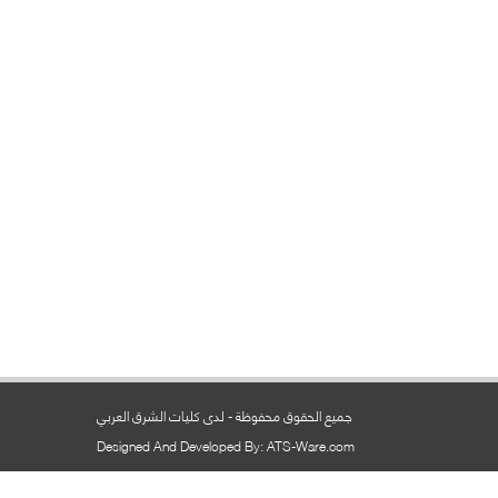
جميع الحقوق محفوظة - لدى كليات الشرق العربي
Designed And Developed By: ATS-Ware.com