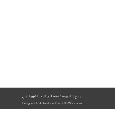
جميع الحقوق محفوظة - لدى كليات الشرق العربي
Designed And Developed By: ATS-Ware.com