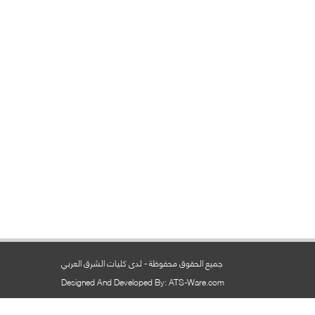
جميع الحقوق محفوظة - لدى كليات الشرق العربي
Designed And Developed By: ATS-Ware.com