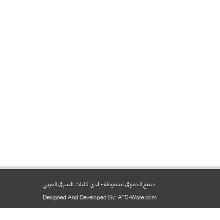
جميع الحقوق محفوظة - لدى كليات الشرق العربي
Designed And Developed By: ATS-Ware.com