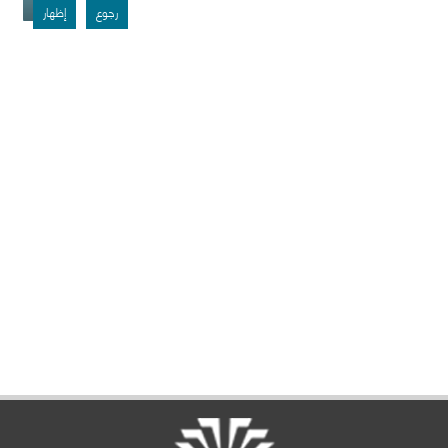
رجوع
إظهار