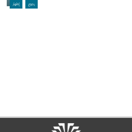
رجوع
إظهار