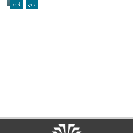
رجوع
إظهار