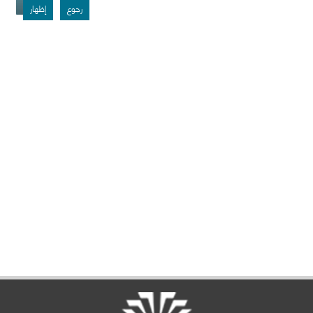
رجوع
إظهار