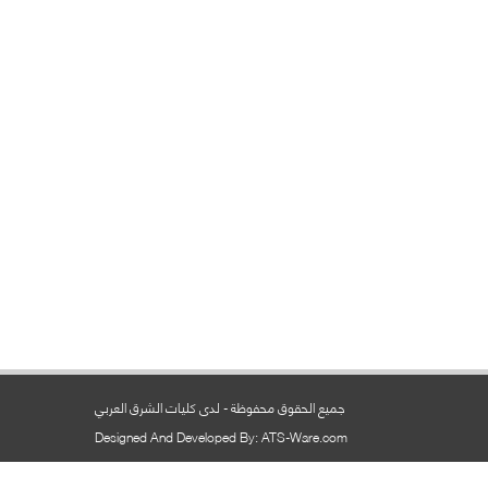
جميع الحقوق محفوظة - لدى كليات الشرق العربي
Designed And Developed By: ATS-Ware.com