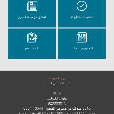
المقررات المطروحة
التحقق من وثيقة التخرج
التحقق من الوثائق
طلب تجسير
روابط مهمة
كليات الشرق العربي
راسلنا
عنوان الكليات:
920003015
3310 عبدالله بن عميرحي القيروان 13544-6394
ص.ب. 53354 الرياض 11583المملكة العربية السعودية