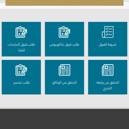
شروط القبول
طلب قبول بكالوريوس
طلب قبول الدراسات
العليا
التحقق من وثيقة
التحقق من الوثائق
طلب تجسير
التخرج